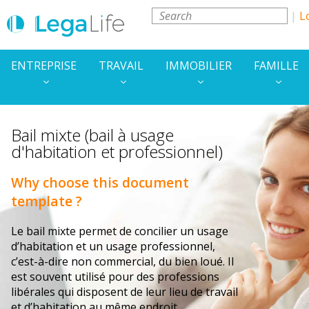
L
ENTREPRISE
TRAVAIL
IMMOBILIER
FAMILLE
Bail mixte (bail à usage
d'habitation et professionnel)
Why choose this document
template ?
Le bail mixte permet de concilier un usage
d’habitation et un usage professionnel,
c’est-à-dire non commercial, du bien loué. Il
est souvent utilisé pour des professions
libérales qui disposent de leur lieu de travail
et d’habitation au même endroit.