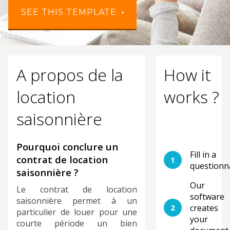
SEE THIS TEMPLATE
A propos de la
How it
location
works ?
saisonnière
Pourquoi conclure un
Fill in a
contrat de location
1
questionn
saisonnière ?
Our
Le contrat de location
software
saisonnière permet à un
2
creates
particulier de louer pour une
your
courte période un bien