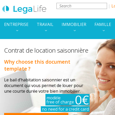
L
ENTREPRISE
TRAVAIL
IMMOBILIER
FAMILLE
Contrat de location saisonnière
Why choose this document
template ?
Le bail d’habitation saisonnier est un
document qui vous permet de louer pour
une courte durée votre bien immobilier.
0€
modèle
free of charge
no need for a credit card