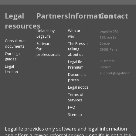
Legal
Partners
Information
Contact
resources
Unlatch by
Who are
LegaLife SAS
LegaLife
we?
128, rue La
Consult our
Software
The Press is
Boétie
documents
for
talking
75008 Paris
Our legal
professionals
about us
guides
Customer
LegaLife
Legal
Premium
Service:
Lexicon
support@legalife.fr
Document
prices
Legal notice
Terms of
Services
FAQ
Sitemap
Legalife provides only software and legal information
and offers a lawyer referral service. Legalife is not a law