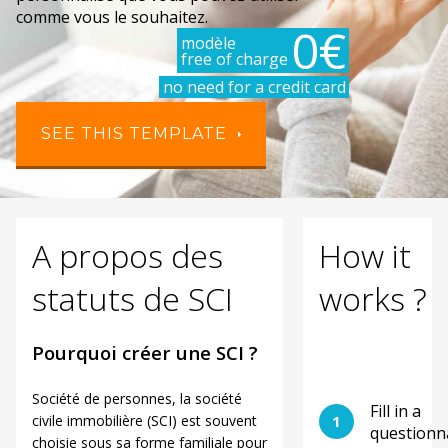
comme vous le souhaitez.
0€
modèle
free of charge
no need for a credit card
SEE THIS TEMPLATE
A propos des
How it
statuts de SCI
works ?
Pourquoi créer une SCI ?
Société de personnes, la société
Fill in a
civile immobilière (SCI) est souvent
1
questionn
choisie sous sa forme familiale pour