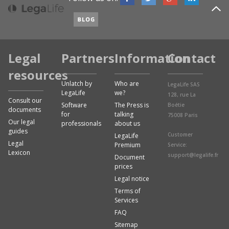
Legal
Partners
Information
Contact
resources
Unlatch by
Who are
LegaLife SAS
LegaLife
we?
128, rue La
Consult our
Software
The Press is
Boétie
documents
for
talking
75008 Paris
Our legal
professionals
about us
guides
Customer
LegaLife
Legal
Premium
Service:
Lexicon
support@legalife.fr
Document
prices
Legal notice
Terms of
Services
FAQ
Sitemap