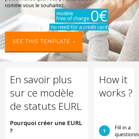
comme vous le souhaitez.
0€
modèle
free of charge
no need for a credit card
SEE THIS TEMPLATE
En savoir plus
How it
sur ce modèle
works ?
de statuts EURL
Pourquoi créer une EURL
Fill in a
?
1
questionn