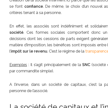
création de la société intervient ici parce que les asso
se font
confiance
. De même, le choix d’un nouvel ass
critères tenant à sa personne.
En effet, les associés sont indéfiniment et solidair
société
. Ces formes sociales comportent donc un c
décisions dont les cessions de parts exigent générale
matière d’imposition, les bénéfices sont imposés entre
l’
impôt sur le revenu
. C’est le régime de la
transparence
Exemples
: Il s’agit principalement de la
SNC
(société 
par commandite simple).
A l’inverse, dans un société de capitaux, c’est la pa
personne de l’associé.
La société de capitaux et l