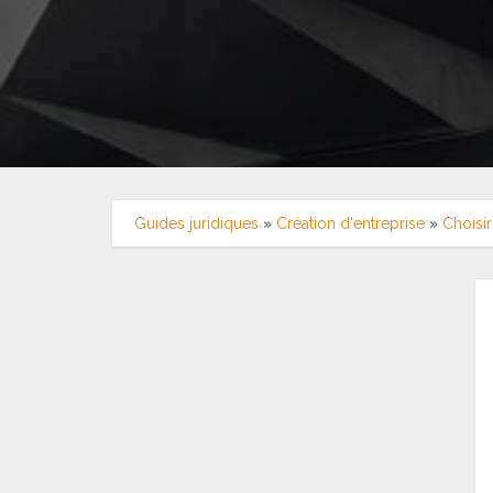
Guides juridiques
»
Création d'entreprise
»
Choisir