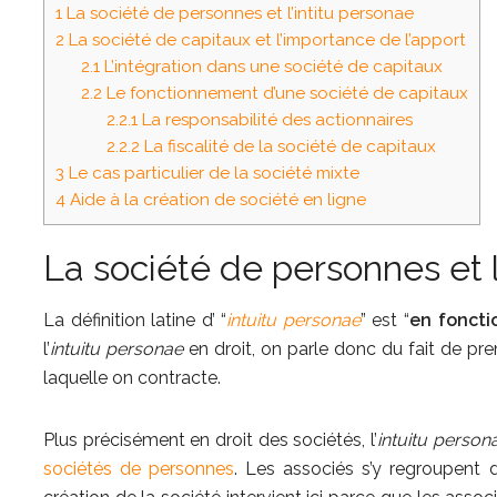
1
La société de personnes et l’intitu personae
2
La société de capitaux et l’importance de l’apport
2.1
L’intégration dans une société de capitaux
2.2
Le fonctionnement d’une société de capitaux
2.2.1
La responsabilité des actionnaires
2.2.2
La fiscalité de la société de capitaux
3
Le cas particulier de la société mixte
4
Aide à la création de société en ligne
La société de personnes et l
La définition latine d’ “
intuitu personae
” est “
en foncti
l’
intuitu personae
en droit, on parle donc du fait de pr
laquelle on contracte.
Plus précisément en droit des sociétés, l’
intuitu person
sociétés de personnes
. Les associés s’y regroupent 