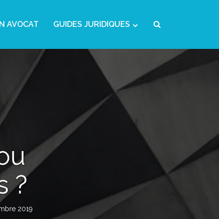
N AVOCAT
GUIDES JURIDIQUES
 ou
s ?
mbre 2019