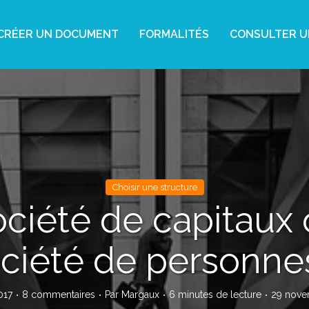
CRÉER UN DOCUMENT
FORMALITÉS
CONSULTER U
Choisir une structure
ciété de capitaux
ciété de personne
017
8 commentaires
Par
Margaux
6 minutes de lecture
29 nove