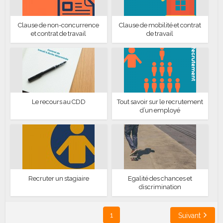
Clause de non-concurrence
Clause de mobilité et contrat
et contrat de travail
de travail
Le recours au CDD
Tout savoir sur le recrutement
d’un employé
Recruter un stagiaire
Egalité des chances et
discrimination
1
Suivant