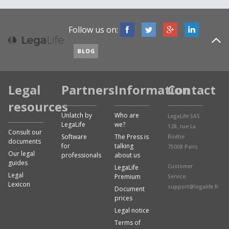
Follow us on:
Legal
Partners
Information
Contact
resources
Unlatch by
Who are
LegaLife SAS
LegaLife
we?
128, rue La
Consult our
Software
The Press is
Boétie
documents
for
talking
75008 Paris
Our legal
professionals
about us
guides
Customer
LegaLife
Legal
Premium
Service:
Lexicon
support@legalife.fr
Document
prices
Legal notice
Terms of