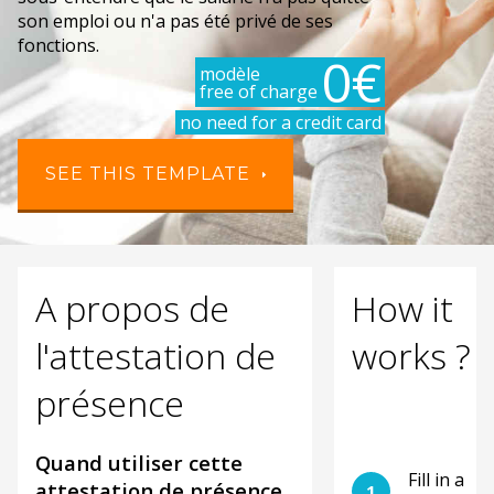
son emploi ou n'a pas été privé de ses
fonctions.
0€
modèle
free of charge
no need for a credit card
SEE THIS TEMPLATE
A propos de
How it
l'attestation de
works ?
présence
Quand utiliser cette
Fill in a
attestation de présence
1