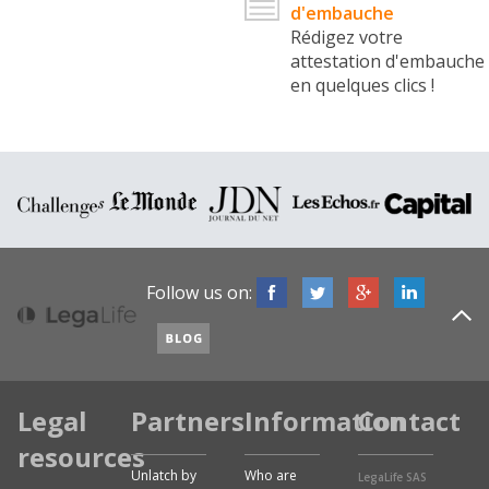
d'embauche
Rédigez votre
attestation d'embauche
en quelques clics !
Follow us on:
Legal
Partners
Information
Contact
resources
Unlatch by
Who are
LegaLife SAS