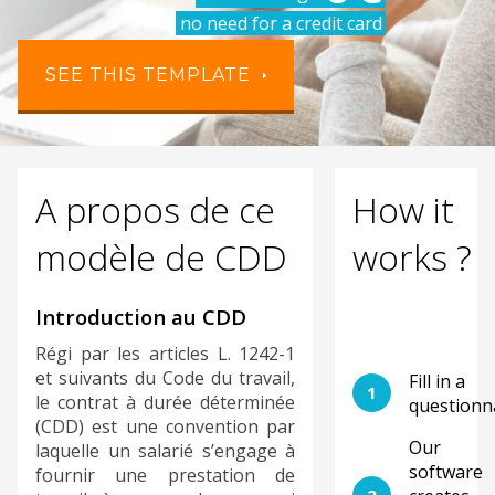
no need for a credit card
SEE THIS TEMPLATE
A propos de ce
How it
modèle de CDD
works ?
Introduction au CDD
Régi par les articles L. 1242-1
et suivants du Code du travail,
Fill in a
1
le contrat à durée déterminée
questionn
(CDD) est une convention par
Our
laquelle un salarié s’engage à
software
fournir une prestation de
2