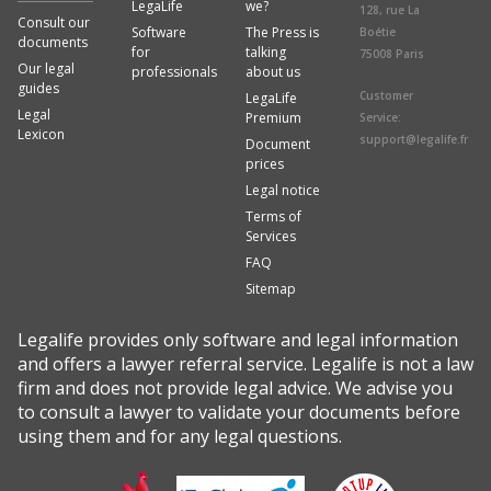
LegaLife
we?
128, rue La
Consult our
Software
The Press is
Boétie
documents
for
talking
75008 Paris
Our legal
professionals
about us
guides
Customer
LegaLife
Legal
Premium
Service:
Lexicon
support@legalife.fr
Document
prices
Legal notice
Terms of
Services
FAQ
Sitemap
Legalife provides only software and legal information
and offers a lawyer referral service. Legalife is not a law
firm and does not provide legal advice. We advise you
to consult a lawyer to validate your documents before
using them and for any legal questions.