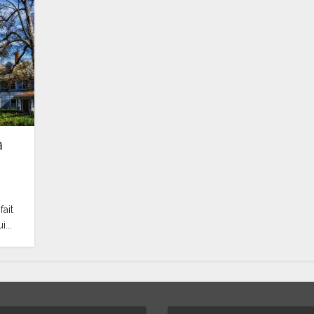
à
ait
...