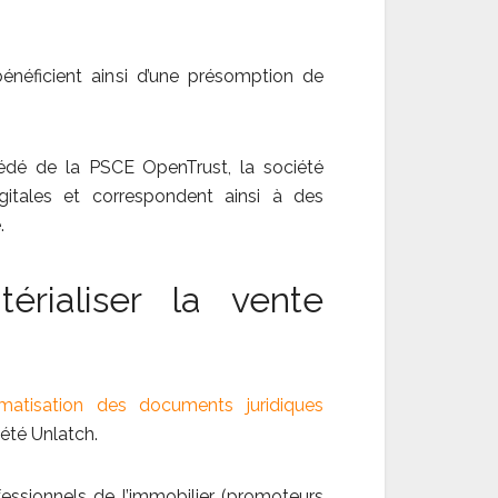
néficient ainsi d’une présomption de
cédé de la PSCE OpenTrust, la société
gitales et correspondent ainsi à des
.
érialiser la vente
matisation des documents juridiques
iété Unlatch.
essionnels de l’immobilier (promoteurs