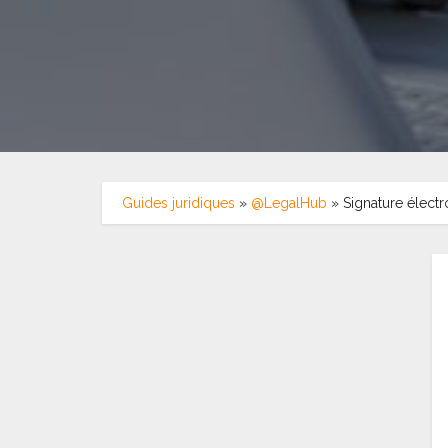
Guides juridiques
»
@LegalHub
»
Signature électr