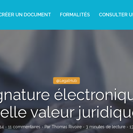
CRÉER UN DOCUMENT
FORMALITÉS
CONSULTER U
@LegalHub
gnature électroniqu
elle valeur juridiqu
14
11 commentaires
Par
Thomas Rivoire
3 minutes de lecture
1