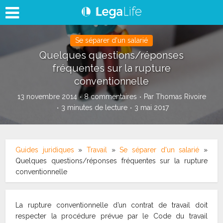
Se séparer d'un salarié
Quelques questions/réponses
fréquentes sur la rupture
conventionnelle
13 novembre 2014
8 commentaires
Par
Thomas Rivoire
3 minutes de lecture
3 mai 2017
Guides juridiques
»
Travail
»
Se séparer d'un salarié
»
Quelques questions/réponses fréquentes sur la rupture
conventionnelle
La rupture conventionnelle d’un contrat de travail doit
respecter la procédure prévue par le Code du travail