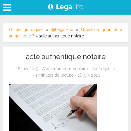
Guides juridiques
»
@LegalHub
»
Qu’est-ce qu’un acte
authentique ?
»
acte authentique notaire
acte authentique notaire
16 juin 2015
Ajouter un commentaire
Par
LegaLife
1 minutes de lecture
16 juin 2015