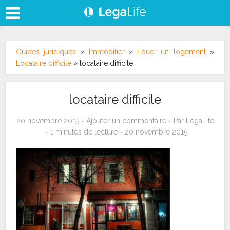
Guides juridiques
»
Immobilier
»
Louer un logement
»
Locataire difficile
»
locataire difficile
locataire difficile
20 novembre 2015
Ajouter un commentaire
Par
LegaLife
1 minutes de lecture
20 novembre 2015