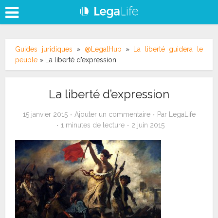
Guides juridiques
»
@LegalHub
»
La liberté guidera le
peuple
»
La liberté d’expression
La liberté d’expression
15 janvier 2015
Ajouter un commentaire
Par
LegaLife
1 minutes de lecture
2 juin 2015