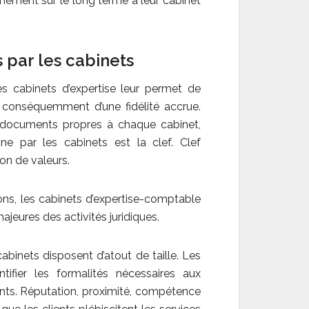
achement sur le long terme à leur cabinet
 par les cabinets
es cabinets d’expertise leur permet de
nt conséquemment d’une fidélité accrue.
 documents propres à chaque cabinet,
igne par les cabinets est la clef. Clef
ion de valeurs.
ons, les cabinets d’expertise-comptable
jeures des activités juridiques.
cabinets disposent d’atout de taille. Les
fier les formalités nécessaires aux
lients. Réputation, proximité, compétence