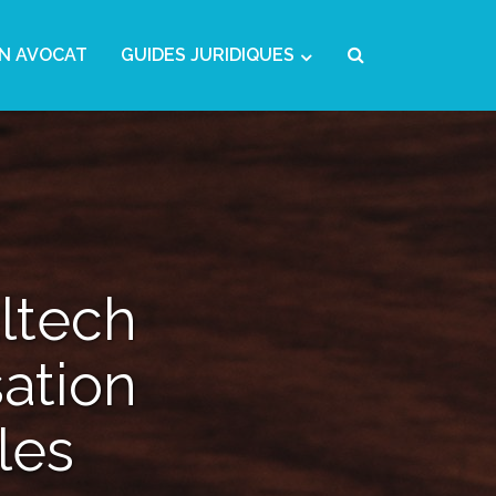
N AVOCAT
GUIDES JURIDIQUES
ltech
sation
les