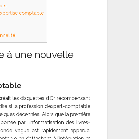
ets
’expertise comptable
onnalité
e à une nouvelle
mptable
réait les disquettes d’Or récompensant
 dire si la profession d’expert-comptable
uelques décennies. Alors que la première
portée par l’informatisation des livres-
econde vague est rapidement apparue.
mptable en s’attachant à l’intégration et