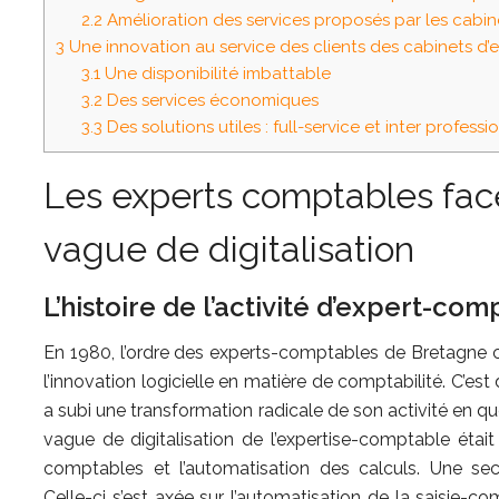
2.2
Amélioration des services proposés par les cabin
3
Une innovation au service des clients des cabinets d
3.1
Une disponibilité imbattable
3.2
Des services économiques
3.3
Des solutions utiles : full-service et inter professi
Les experts comptables fac
vague de digitalisation
L’histoire de l’activité d’expert-co
En 1980, l’ordre des experts-comptables de Bretagne c
l’innovation logicielle en matière de comptabilité. C’est
a subi une transformation radicale de son activité en q
vague de digitalisation de l’expertise-comptable était 
comptables et l’automatisation des calculs. Une s
Celle-ci s’est axée sur l’automatisation de la saisie-co