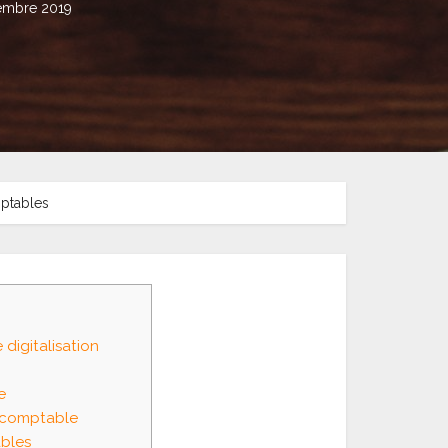
embre 2019
mptables
digitalisation
e
e comptable
ables