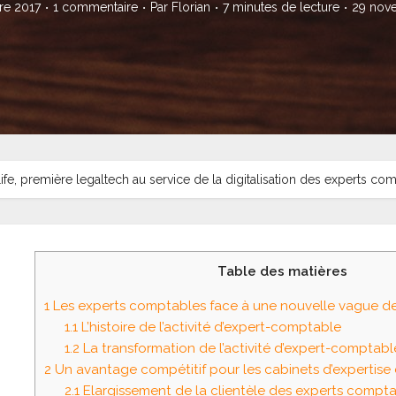
re 2017
1 commentaire
Par
Florian
7 minutes de lecture
29 nov
fe, première legaltech au service de la digitalisation des experts co
Table des matières
1
Les experts comptables face à une nouvelle vague de 
1.1
L’histoire de l’activité d’expert-comptable
1.2
La transformation de l’activité d’expert-comptabl
2
Un avantage compétitif pour les cabinets d’expertis
2.1
Elargissement de la clientèle des experts compt