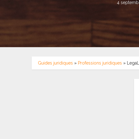
4 septemb
Guides juridiques
»
Professions juridiques
»
LegaLi