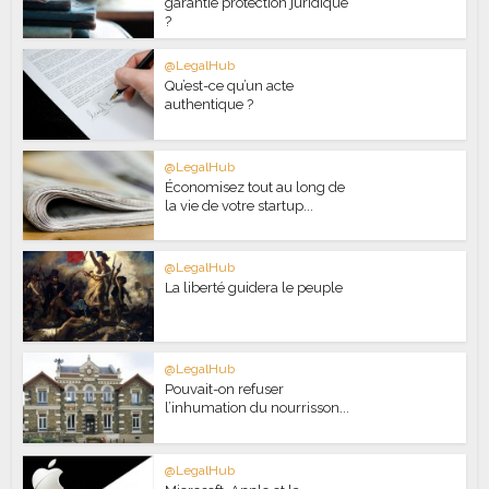
garantie protection juridique
?
@LegalHub
Qu’est-ce qu’un acte
authentique ?
@LegalHub
Économisez tout au long de
la vie de votre startup...
@LegalHub
La liberté guidera le peuple
@LegalHub
Pouvait-on refuser
l’inhumation du nourrisson...
@LegalHub