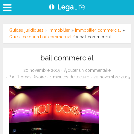
Guides juridiques
»
Immobilier
»
Immobilier commercial
»
Qu’est-ce qu’un bail commercial ?
»
bail commercial
bail commercial
20 novembre 2015
Ajouter un commentaire
Par
Thomas Rivoire
1 minutes de lecture
20 novembre 2015