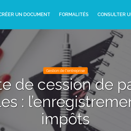
CRÉER UN DOCUMENT
FORMALITÉS
CONSULTER U
Gestion de l'entreprise
te de cession de pa
les : l’enregistreme
impôts