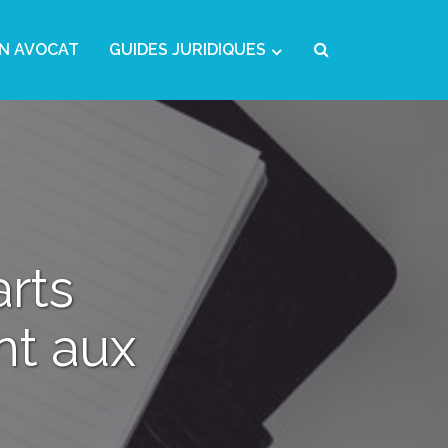
N AVOCAT
GUIDES JURIDIQUES
rts
nt aux