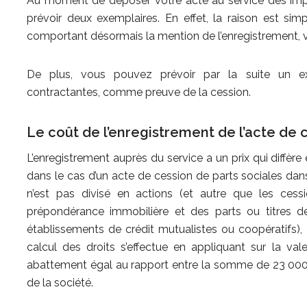
Au moment de déposer votre acte au service des impô
prévoir deux exemplaires. En effet, la raison est simpl
comportant désormais la mention de l’enregistrement, 
De plus, vous pouvez prévoir par la suite un e
contractantes, comme preuve de la cession.
Le coût de l’enregistrement de l’acte de 
L’enregistrement auprès du service a un prix qui diffère 
dans le cas d’un acte de cession de parts sociales dan
n’est pas divisé en actions (et autre que les cess
prépondérance immobilière et des parts ou titres de 
établissements de crédit mutualistes ou coopératifs), 
calcul des droits s’effectue en appliquant sur la va
abattement égal au rapport entre la somme de 23 000 
de la société.