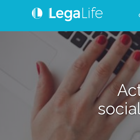
Ac
socia