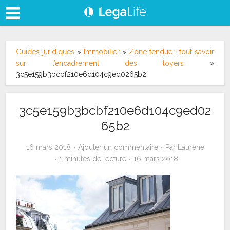
Guides juridiques
»
Immobilier
»
Zone tendue : tout savoir
sur l’encadrement des loyers
»
3c5e159b3bcbf210e6d104c9ed0265b2
3c5e159b3bcbf210e6d104c9ed02
65b2
16 mars 2018
Ajouter un commentaire
Par
Laurène
1 minutes de lecture
16 mars 2018