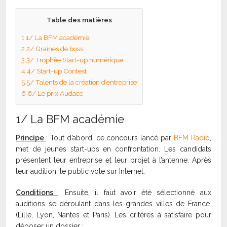
Table des matières
1
1/ La BFM académie
2
2/ Graines de boss
3
3/ Trophée Start-up numérique
4
4/ Start-up Contest
5
5/ Talents de la création d’entreprise
6
6/ Le prix Audace
1/ La BFM académie
Principe
: Tout d’abord, ce concours lancé par
BFM Radio
,
met de jeunes start-ups en confrontation. Les candidats
présentent leur entreprise et leur projet à l’antenne. Après
leur audition, le public vote sur Internet.
Conditions
: Ensuite, il faut avoir été sélectionné aux
auditions se déroulant dans les grandes villes de France.
(Lille, Lyon, Nantes et Paris). Les critères à satisfaire pour
déposer un dossier :