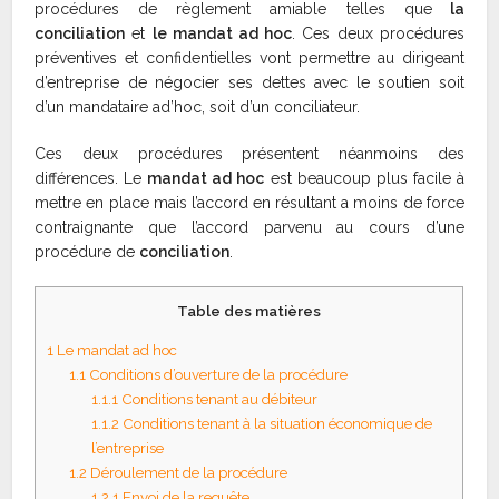
procédures de règlement amiable telles que
la
conciliation
et
le mandat ad hoc
. Ces deux procédures
préventives et confidentielles vont permettre au dirigeant
d’entreprise de négocier ses dettes avec le soutien soit
d’un mandataire ad’hoc, soit d’un conciliateur.
Ces deux procédures présentent néanmoins des
différences. Le
mandat ad hoc
est beaucoup plus facile à
mettre en place mais l’accord en résultant a moins de force
contraignante que l’accord parvenu au cours d’une
procédure de
conciliation
.
Table des matières
1
Le mandat ad hoc
1.1
Conditions d’ouverture de la procédure
1.1.1
Conditions tenant au débiteur
1.1.2
Conditions tenant à la situation économique de
l’entreprise
1.2
Déroulement de la procédure
1.2.1
Envoi de la requête