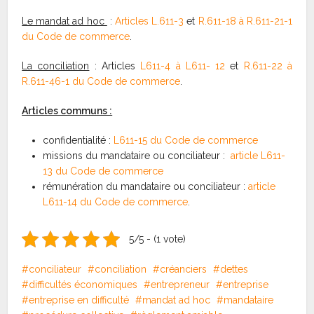
Le mandat ad hoc
:
Articles L.611-3
et
R.611-18 à R.611-21-1
du Code de commerce
.
La conciliation
: Articles
L611-4 à L611- 12
et
R.611-22 à
R.611-46-1 du Code de commerce
.
Articles communs :
confidentialité :
L611-15 du Code de commerce
missions du mandataire ou conciliateur :
article L611-
13 du Code de commerce
rémunération du mandataire ou conciliateur :
article
L611-14 du Code de commerce
.
5/5 - (1 vote)
conciliateur
conciliation
créanciers
dettes
difficultés économiques
entrepreneur
entreprise
entreprise en difficulté
mandat ad hoc
mandataire