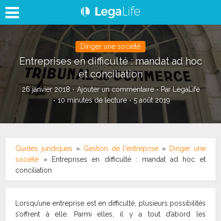
Diriger une société
Entreprises en difficulté : mandat ad hoc
et conciliation
26 janvier 2018
Ajouter un commentaire
Par
LegaLife
10 minutes de lecture
5 août 2019
Guides juridiques
»
Gestion de l'entreprise
»
Diriger une
société
»
Entreprises en difficulté : mandat ad hoc et
conciliation
Lorsqu’une entreprise est en difficulté, plusieurs possibilités
s’offrent à elle. Parmi elles, il y a tout d’abord les