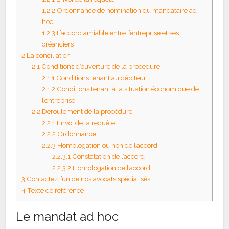
1.2.2
Ordonnance de nomination du mandataire ad
hoc
1.2.3
L’accord amiable entre l’entreprise et ses
créanciers
2
La conciliation
2.1
Conditions d’ouverture de la procédure
2.1.1
Conditions tenant au débiteur
2.1.2
Conditions tenant à la situation économique de
l’entreprise
2.2
Déroulement de la procédure
2.2.1
Envoi de la requête
2.2.2
Ordonnance
2.2.3
Homologation ou non de l’accord
2.2.3.1
Constatation de l’accord
2.2.3.2
Homologation de l’accord
3
Contactez l’un de nos avocats spécialisés
4
Texte de référence
Le mandat ad hoc