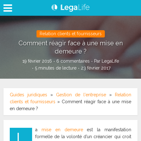
Relation clients et fournisseurs
Comment réagir face à une mise en
demeure ?
19 février 2016
6 commentaires
Par
LegaLife
5 minutes de lecture
23 février 2017
Guides juridiques
»
Gestion de l'entreprise
»
Relation
clients et fournisseurs
»
Comment réagir face à une mise
en demeure ?
a
mise en demeure
est la manifestation
L
formelle de la volonté d’un créancier qui croit