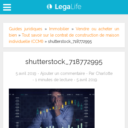
Guides juridiques
»
Immobilier
»
Vendre ou acheter un
bien
»
Tout savoir sur le contrat de construction de maison
individuelle (CCMI)
»
shutterstock_718772995
shutterstock_718772995
5 avril 2019
Ajouter un commentaire
Par
Charlotte
1 minutes de lecture
5 avril 2019