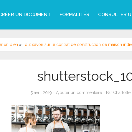
CRÉER UN DOCUMENT
FORMALITÉS
CONSULTER U
r un bien
»
Tout savoir sur le contrat de construction de maison indi
shutterstock_1
5 avril 2019
Ajouter un commentaire
Par
Charlotte