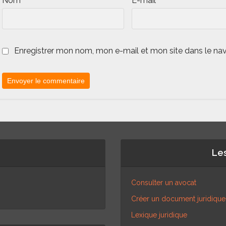
Nom
*
E-mail
*
Enregistrer mon nom, mon e-mail et mon site dans le na
Les
Consulter un avocat
Créer un document juridique
Lexique juridique