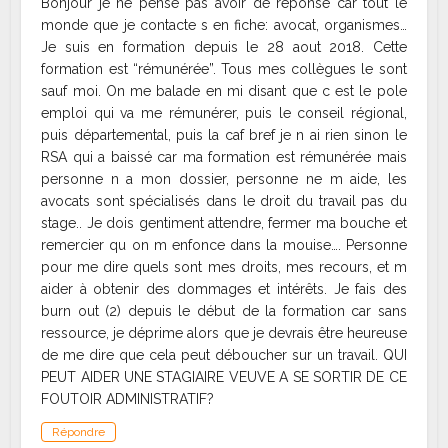
Bonjour je ne pense pas avoir de réponse car tout le
monde que je contacte s en fiche: avocat, organismes…
Je suis en formation depuis le 28 aout 2018. Cette
formation est “rémunérée”. Tous mes collègues le sont
sauf moi. On me balade en mi disant que c est le pole
emploi qui va me rémunérer, puis le conseil régional,
puis départemental, puis la caf bref je n ai rien sinon le
RSA qui a baissé car ma formation est rémunérée mais
personne n a mon dossier, personne ne m aide, les
avocats sont spécialisés dans le droit du travail pas du
stage.. Je dois gentiment attendre, fermer ma bouche et
remercier qu on m enfonce dans la mouise…. Personne
pour me dire quels sont mes droits, mes recours, et m
aider à obtenir des dommages et intérêts. Je fais des
burn out (2) depuis le début de la formation car sans
ressource, je déprime alors que je devrais être heureuse
de me dire que cela peut déboucher sur un travail. QUI
PEUT AIDER UNE STAGIAIRE VEUVE A SE SORTIR DE CE
FOUTOIR ADMINISTRATIF?
Répondre