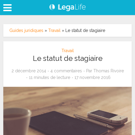
Guides juridiques
»
Travail
»
Le statut de stagiaire
Travail
Le statut de stagiaire
2 décembre 2014
4 commentaires
Par
Thomas Rivoire
11 minutes de lecture
17 novembre 2016