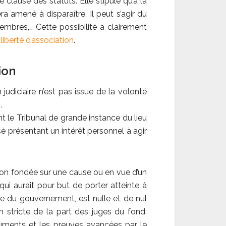
e clause des statuts. Elle stipule qu’à la
 amené à disparaître. Il peut s’agir du
embres,… Cette possibilité a clairement
a liberté d’association
.
ion
 judiciaire n’est pas issue de la volonté
.
t le Tribunal de grande instance du lieu
ssé présentant un intérêt personnel à agir
tion fondée sur une cause ou en vue d’un
 qui aurait pour but de porter atteinte à
aine du gouvernement, est nulle et de nul
ion stricte de la part des juges du fond.
guments et les preuves avancées par le