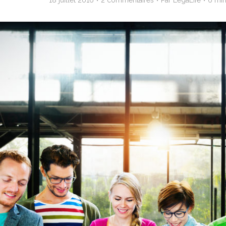
18 juillet 2016
2 commentaires
Par
LegaLife
6 min