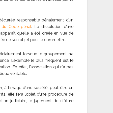
 déclarée responsable pénalement d’un
39 du Code pénal
. La dissolution d’une
l apparaît qu’elle a été créée en vue de
rnée de son objet pour la commettre.
udiciairement lorsque le groupement n’a
tence. L’exemple le plus fréquent est le
ion. En effet, l’association qui n’a pas
dique véritable.
n, à l’image d’une société, peut être en
nts, elle fera l’objet d’une procédure de
tion judiciaire, le jugement de clôture