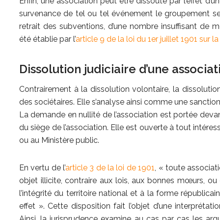
Enfin, une association peut être dissoute par l’effet d’un
survenance de tel ou tel événement le groupement sera
retrait des subventions, d’une nombre insuffisant de m
été établie par l’
article 9 de la loi du 1er juillet 1901 sur l
Dissolution judiciaire d’une associat
Contrairement à la dissolution volontaire, la dissolution
des sociétaires. Elle s’analyse ainsi comme une sanction
La demande en nullité de l’association est portée devan
du siège de l’association. Elle est ouverte à tout intére
ou au Ministère public.
En vertu de l’
article 3 de la loi de 1901
, « toute associa
objet illicite, contraire aux lois, aux bonnes mœurs, ou
l’intégrité du territoire national et à la forme républic
effet ». Cette disposition fait l’objet d’une interprétat
Ainsi, la jurisprudence examine au cas par cas les ar