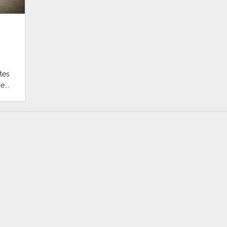
:
tes
...