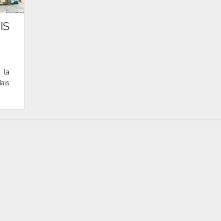
 IS
 la
ais