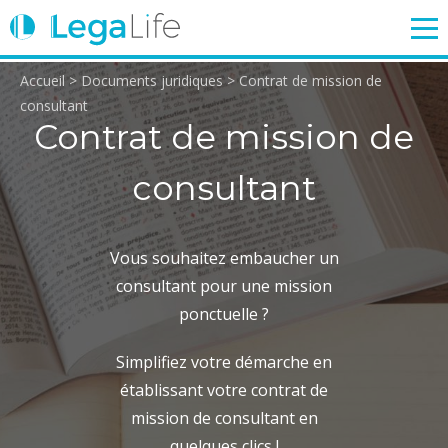
Accueil
>
Documents juridiques
>
Contrat de mission de
ENTREPRISE
TRAVAIL
IMMOBILIER
FAMILLE
consultant
Contrat de mission de
consultant
Login
Vous souhaitez embaucher un
consultant pour une mission
ponctuelle ?
Simplifiez votre démarche en
établissant votre contrat de
mission de consultant en
quelques clics !