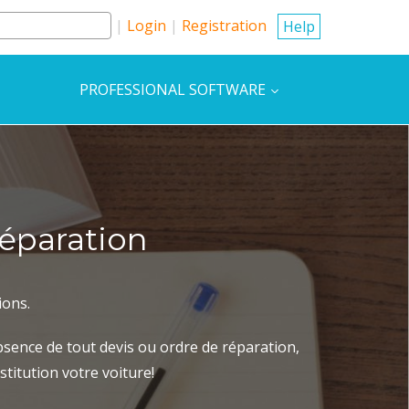
Login
Registration
Help
PROFESSIONAL SOFTWARE
réparation
ions.
bsence de tout devis ou ordre de réparation,
titution votre voiture!